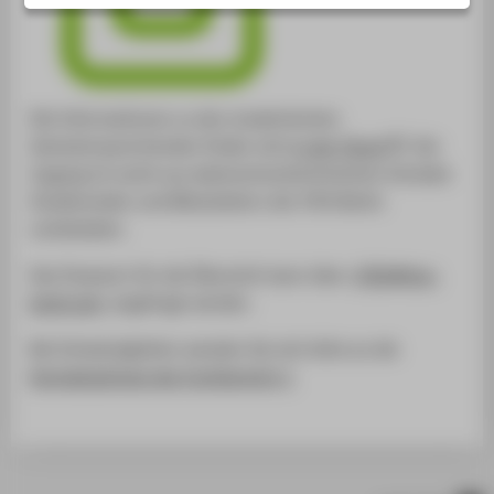
Die Informationen zu den studentischen
Semestersprechenden finden sich
in der Cloud
. Der
Zugang ist somit aus datenschutztechnischen Gründen
Studierenden und Mitarbeitern der HTW Berlin
vorbehalten.
Das Passwort für die Übersicht kann über
<FB1@htw-
berlin.de>
angefragt werden.
Bei Schwierigkeiten wenden Sie sich bitte an die
Kontaktadresse des Fachbereich 1
.