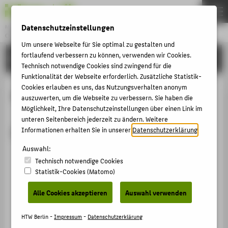
Datenschutzeinstellungen
Master
COMPUTER ENGINEERING
Menu
Um unsere Webseite für Sie optimal zu gestalten und
fortlaufend verbessern zu können, verwenden wir Cookies.
PERSONEN
THEMEN
Technisch notwendige Cookies sind zwingend für die
Funktionalität der Webseite erforderlich. Zusätzliche Statistik-
STUDIUM
Cookies erlauben es uns, das Nutzungsverhalten anonym
Studentische Semestersprechende
BEWERBUNG
auszuwerten, um die Webseite zu verbessern. Sie haben die
Möglichkeit, Ihre Datenschutzeinstellungen über einen Link im
SYSTEMS ENGINEERING
unteren Seitenbereich jederzeit zu ändern. Weitere
Informationen in der HTW-Cloud
Informationen erhalten Sie in unserer
Datenschutzerklärung
.
PERSONEN
Auswahl:
Technisch notwendige Cookies
ZENTRALE SEITEN
Statistik-Cookies (Matomo)
PORTALE
Alle Cookies akzeptieren
Auswahl verwenden
BERATUNG & SERVICE
ZENTRALEINRICHTUNGEN
HTW Berlin -
Impressum
-
Datenschutzerklärung