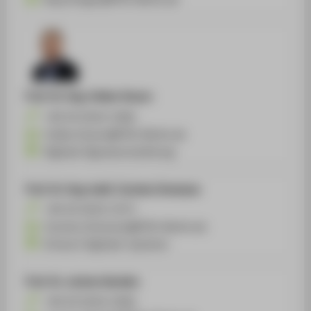
Prof. Dr.-Ing.
Volker Gnann
+49 30 5019-3360
Volker.Gnann@HTW-Berlin.de
Digitale Signalverarbeitung
Prof. Dr.-Ing. habil.
Carsten Gremzow
+49 30 5019-3373
Carsten.Gremzow@HTW-Berlin.de
Entwurf digitaler Systeme
Prof. Dr.
Jochen Kerdels
+49 30 5019-2560