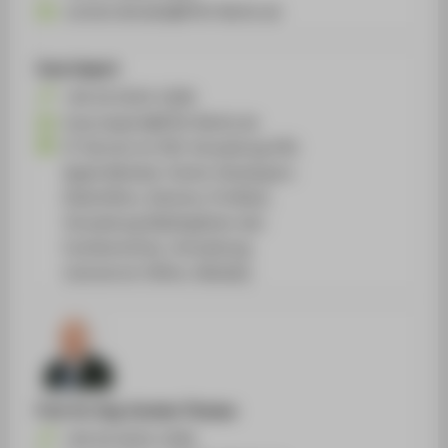
Jochen.Kerdels@HTW-Berlin.de
Ines Liepert
+49 30 5019-3289
Ines.Liepert@HTW-Berlin.de
IT-Service im FB1 Verwaltung FB1
Apple Member Center Developers
[Identifiers, Devices, Profiles],
Verwaltung Mailinglisten des
Fachbereiches, Verwaltung
Lizenserver [Xilinx, Matlab],
Prof. Dr.-Ing.
Carsten Thomas
+49 30 5019-3399