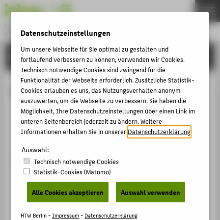
Master
Datenschutzeinstellungen
COMPUTER ENGINEERING
Menu
Um unsere Webseite für Sie optimal zu gestalten und
PERSONEN
THEMEN
fortlaufend verbessern zu können, verwenden wir Cookies.
Technisch notwendige Cookies sind zwingend für die
STUDIUM
Funktionalität der Webseite erforderlich. Zusätzliche Statistik-
Personen
Cookies erlauben es uns, das Nutzungsverhalten anonym
BEWERBUNG
auszuwerten, um die Webseite zu verbessern. Sie haben die
SYSTEMS ENGINEERING
Möglichkeit, Ihre Datenschutzeinstellungen über einen Link im
unteren Seitenbereich jederzeit zu ändern. Weitere
PERSONEN
Informationen erhalten Sie in unserer
Datenschutzerklärung
.
Auswahl:
ZENTRALE SEITEN
Technisch notwendige Cookies
PORTALE
Statistik-Cookies (Matomo)
Prof. Dr.
Thomas Baar
+49 30 5019-3524
BERATUNG & SERVICE
Alle Cookies akzeptieren
Auswahl verwenden
Thomas.Baar@HTW-Berlin.de
ZENTRALEINRICHTUNGEN
Softwaretechnik, Datenbanken
HTW Berlin -
Impressum
-
Datenschutzerklärung