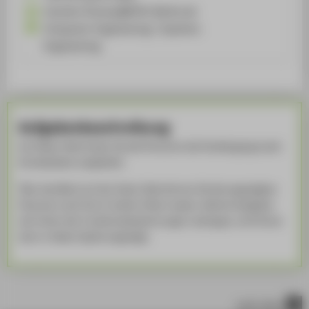
Carsten.Thomas@HTW-Berlin.de
Computer Engineering / Systems
Engineering
Aufgabenbeschreibung
Auf dieser Seite finden Sie alle Personen des Studiengangs samt
Kontaktdaten aufgelistet.
Über das Menü auf der linken Seite können Sie die angezeigten
Personen nach ihrer Funktion filtern lassen. Welche Aufgaben
sich hinter den Funktionsbezeichnungen verbergen, wird Ihnen
dann in dieser Spalte angezeigt.
nach oben